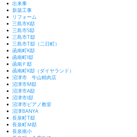
出来事
新築工事
リフォーム
三島市K邸
三島市S邸
三島市T邸
三島市T邸（二日町）
函南町K邸
函南町I邸
函南Ｆ邸
函南町K邸（ダイヤランド）
沼津市 牛山精肉店
沼津市M邸
沼津市A邸
沼津市I邸
沼津市ピアノ教室
沼津BANYA
長泉町T邸
長泉町Ｍ邸
長泉南小