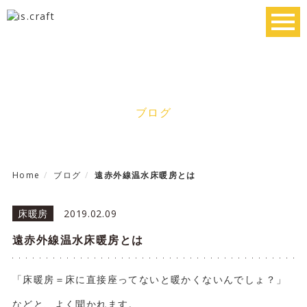
toggl
navig
Blog
ブログ
Home
ブログ
遠赤外線温水床暖房とは
床暖房
2019.02.09
遠赤外線温水床暖房とは
「床暖房＝床に直接座ってないと暖かくないんでしょ？」
などと、よく聞かれます。