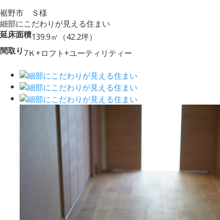
裾野市 Ｓ様
細部にこだわりが見える住まい
延床面積
139.9㎡（42.2坪）
間取り
7Ｋ+ロフト+ユーティリティー