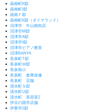
函南町K邸
函南町I邸
函南Ｆ邸
函南町K邸（ダイヤランド）
沼津市 牛山精肉店
沼津市M邸
沼津市A邸
沼津市I邸
沼津市ピアノ教室
沼津BANYA
長泉町T邸
長泉町Ｍ邸
長泉南小
長泉町 倉庫改修
長泉町 店舗
清水町Ｓ邸
清水町U邸
清水町 美容室Z
伊豆の国市店舗
伊東市S邸