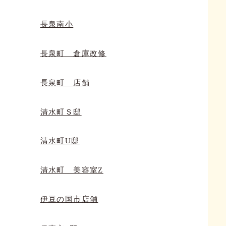
長泉南小
長泉町 倉庫改修
長泉町 店舗
清水町Ｓ邸
清水町U邸
清水町 美容室Z
伊豆の国市店舗