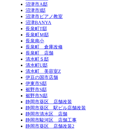
沼津市A邸
沼津市I邸
沼津市ピアノ教室
沼津BANYA
長泉町T邸
長泉町Ｍ邸
長泉南小
長泉町 倉庫改修
長泉町 店舗
清水町Ｓ邸
清水町U邸
清水町 美容室Z
伊豆の国市店舗
伊東市S邸
裾野市S邸
裾野市N邸
静岡市葵区 店舗改装
静岡市葵区 駅ビル店舗改装
静岡市清水区 店舗
静岡市駿河区 店舗工事
静岡市葵区 店舗改装2