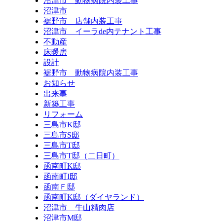
沼津市 動物病院内装工事
沼津市
裾野市 店舗内装工事
沼津市 イーラde内テナント工事
不動産
床暖房
設計
裾野市 動物病院内装工事
お知らせ
出来事
新築工事
リフォーム
三島市K邸
三島市S邸
三島市T邸
三島市T邸（二日町）
函南町K邸
函南町I邸
函南Ｆ邸
函南町K邸（ダイヤランド）
沼津市 牛山精肉店
沼津市M邸