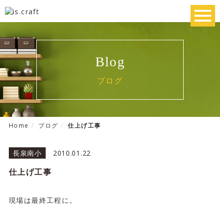
toggl
navig
Blog
ブログ
Home
ブログ
仕上げ工事
長泉南小
2010.01.22
仕上げ工事
現場は最終工程に。