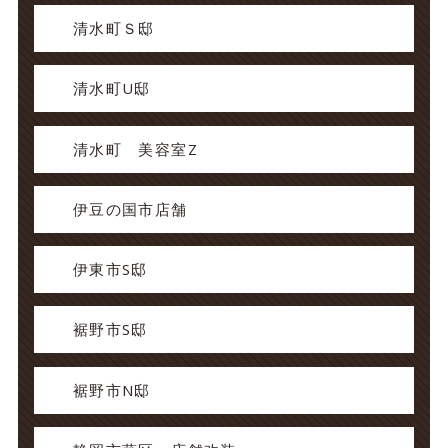
清水町Ｓ邸
清水町U邸
清水町 美容室Z
伊豆の国市店舗
伊東市S邸
裾野市S邸
裾野市N邸