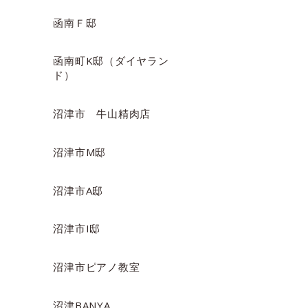
函南Ｆ邸
函南町K邸（ダイヤラン
ド）
沼津市 牛山精肉店
沼津市M邸
沼津市A邸
沼津市I邸
沼津市ピアノ教室
沼津BANYA