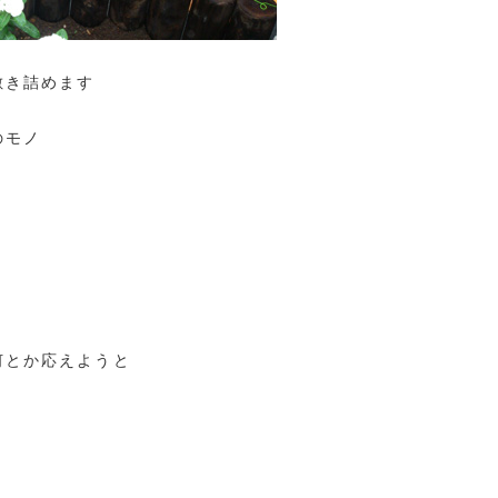
敷き詰めます
のモノ
何とか応えようと