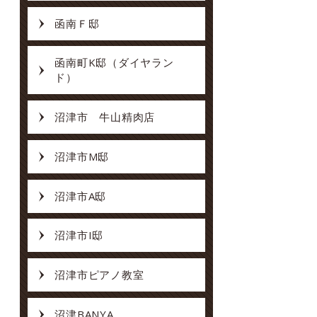
函南Ｆ邸
函南町K邸（ダイヤラン
ド）
沼津市 牛山精肉店
沼津市M邸
沼津市A邸
沼津市I邸
沼津市ピアノ教室
沼津BANYA