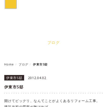
toggle
navigation
Blog
ブログ
Home
ブログ
伊東市S邸
伊東市S邸
2012.04.02
伊東市S邸
開けてビックリ、なんてことがよくあるリフォーム工事。
建設当初の図面が無ければ、